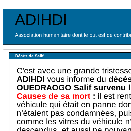
ADIHDI
Association humanitaire dont le but est de contr
Décès de Salif
C'est avec une grande tristess
ADIHDI
vous informe du
décès
OUEDRAOGO Salif survenu le
Causes de sa mort
:
il est re
véhicule qui était en panne don
n’étaient pas condamnées, puis
comme les vitres du véhicule n
descendus, et aussi ne pouvant 